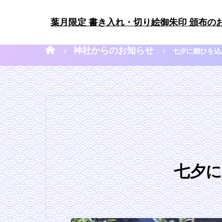
葉月限定 書き入れ・切り絵御朱印 頒布の
神社からのお知らせ
七夕に願ひを込
七夕