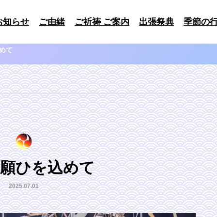
お知らせ
ご由緒
ご祈祷 ご案内
出張祭典
季節の
めて
に願ひを込めて
2025.07.01